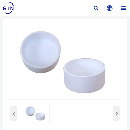



‹
›