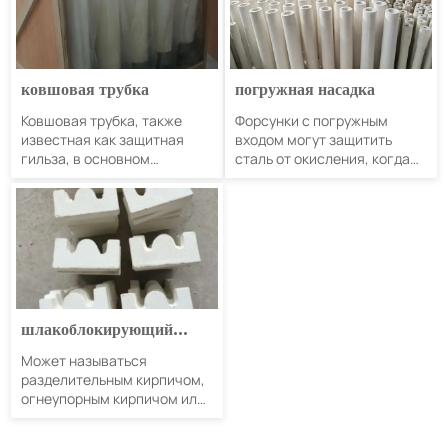
ковшовая трубка
погружная насадка
Ковшовая трубка, также
Форсунки с погружным
известная как защитная
входом могут защитить
гильза, в основном
сталь от окисления, когда
используется между
жидкая сталь поступает в
ковшом и промежуточным
кристаллизатор из
ковшом. Ее функция
промковша. Они также
заключается в
могут распределять жидкую
предотвращении
сталь и контролировать
вторичного окисления и
поток в кристаллизаторе.
разбрызгивания
Наши форсунки SEN имеют
расплавленной стали при
хорошую репутацию
шлакоблокирующий
переходе из ковша в
благодаря отличной
промежуточный ковш.
шлакоустойчивости,
кирпич
Может называться
антизасорению,
разделительным кирпичом,
длительному сроку службы
огнеупорным кирпичом или
и низкой аварийности.
блокирующим кирпичом,
обычно устанавливается за