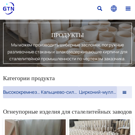



ПРОДУКТЫ
Мы можем производить шиберные заслонки, погружные
разливочные стаканы и шлакозадерживающие кирпичи для
сталелитейной промышленности по чертежам заказчика.
Категории продукта
Высококремнеземная ткань
Кальциево-силикатная плита
Цирконий-муллитовый кирпич

Огнеупорные изделия для сталелитейных заводов