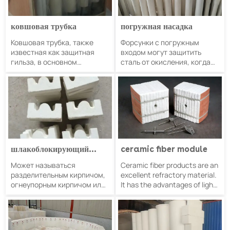
ковшовая трубка
погружная насадка
Ковшовая трубка, также
Форсунки с погружным
известная как защитная
входом могут защитить
гильза, в основном
сталь от окисления, когда
используется между
жидкая сталь поступает в
ковшом и промежуточным
кристаллизатор из
ковшом. Ее функция
промковша. Они также
заключается в
могут распределять жидкую
предотвращении
сталь и контролировать
вторичного окисления и
поток в кристаллизаторе.
разбрызгивания
Наши форсунки SEN имеют
расплавленной стали при
хорошую репутацию
шлакоблокирующий
ceramic fiber module
переходе из ковша в
благодаря отличной
промежуточный ковш.
шлакоустойчивости,
кирпич
Может называться
Ceramic fiber products are an
антизасорению,
разделительным кирпичом,
excellent refractory material.
длительному сроку службы
огнеупорным кирпичом или
It has the advantages of light
и низкой аварийности.
блокирующим кирпичом,
weight, high temperature
обычно устанавливается за
resistance, lower heat
горелкой регенеративной
capacity, good insulation
нагревательной печи для
performance, good high-