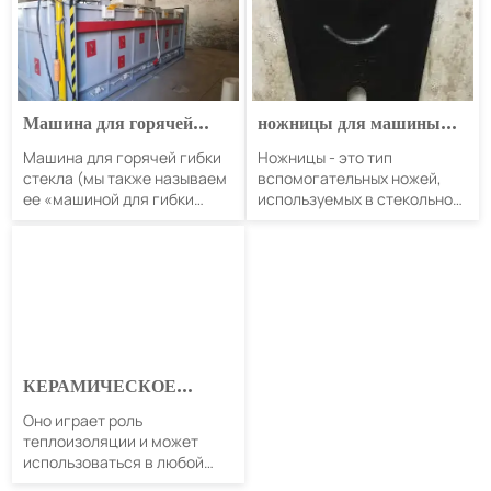
способствует увеличению
выше комнатной
скорости сгорания топлива
температуры.
и экономии топлива для
достижения
энергосберегающего
Машина для горячей
ножницы для машины
эффекта.
гибки стекла, машина
для подачи стекла
Машина для горячей гибки
Ножницы - это тип
для гибки стекла в форме
стекла (мы также называем
вспомогательных ножей,
ее «машиной для гибки
используемых в стекольной
стекла в форме») — это
промышленности для
оборудование,
машин подачи стекла.
используемое для
обработки горячего гнутого
стекла.
КЕРАМИЧЕСКОЕ
ВОЛОКНИСТОЕ
Оно играет роль
КОЛЬЦО/
теплоизоляции и может
КЕРАМИЧЕСКАЯ
использоваться в любой
ВОЛОКНИСТАЯ
печи для изоляции. Мы