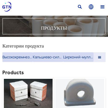



ПРОДУКТЫ
Категории продукта
Высококремнеземная ткань
Кальциево-силикатная плита
Цирконий-муллитовый кирпич

Products