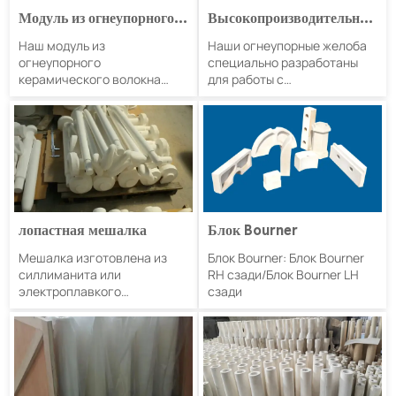
Модуль из огнеупорного
Высокопроизводительный
керамического волокна с
огнеупорный желоб для
Наш модуль из
Наши огнеупорные желоба
высокотемпературной
расплавленного металла
огнеупорного
специально разработаны
изоляцией
керамического волокна
для работы с
обладает превосходными
высокотемпературными
изоляционными
потоками расплавленного
свойствами,
металла, обеспечивая
предназначенными для
исключительную
выдерживания
долговечность и
экстремальных температур
производительность.
и обеспечения
энергоэффективности в
лопастная мешалка
Блок Bourner
различных отраслях
промышленности.
Мешалка изготовлена из
Блок Bourner: Блок Bourner
силлиманита или
RH сзади/Блок Bourner LH
электроплавкого
сзади
материала со скоростью 10
оборотов в минуту, и две
лопасти вращаются в
противоположных
направлениях.