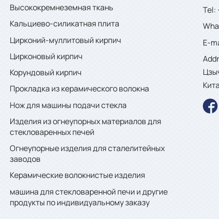
Высококремнеземная ткань
Tel:
Кальциево-силикатная плита
What
Цирконий-муллитовый кирпич
E-ma
Цирконовый кирпич
Add
Цзы
Корундовый кирпич
Кит
Прокладка из керамического волокна
Нож для машины подачи стекла

Изделия из огнеупорных материалов для
стекловаренных печей
Огнеупорные изделия для сталелитейных
заводов
Керамические волокнистые изделия
машина для стекловаренной печи и другие
продукты по индивидуальному заказу