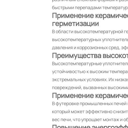
быстрыми перепадами температур,
Применение керамичес
герметизации
В области высокотемпературной г
высокотемпературных уплотнитель
давления и коррозионных сред, эф
Преимущества высоко
Высокотемпературные уплотнитель
устойчивостью к высоким температ
экстремальных условиях. Их низк
повреждений, вызванных высокими
Применение керамичес
В футеровке промышленных печей 
который может эффективно снизить
вес печи, что упрощает монтаж и о
Повышение энергоэффе