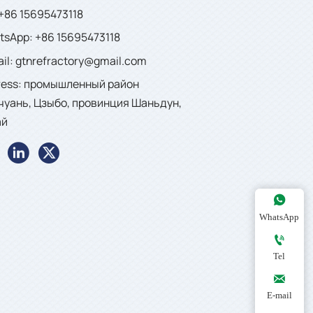
 +86 15695473118
sApp: +86 15695473118
il: gtnrefractory@gmail.com
ress: промышленный район
чуань, Цзыбо, провинция Шаньдун,
ай



WhatsApp

Tel

E-mail