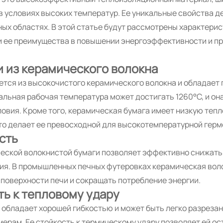
в условиях высоких температур. Ее уникальные свойства 
х областях. В этой статье будут рассмотрены характерис
 и ее преимущества в повышении энергоэффективности и п
 из керамического волокна
ется из высокочистого керамического волокна и обладает
альная рабочая температура может достигать 1260°C, и о
вия. Кроме того, керамическая бумага имеет низкую тепл
что делает ее превосходной для высокотемпературной герм
сть
еской волокнистой бумаги позволяет эффективно снижать
я. В промышленных печных футеровках керамическая вол
поверхности печи и сокращать потребление энергии.
ть к тепловому удару
обладает хорошей гибкостью и может быть легко разрезан
рам. Ее стойкость к термическому удару позволяет ей ос