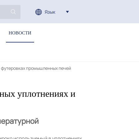
Язык



НОВОСТИ
и футеровках промышленных печей
рных уплотнениях и
пературной
ироко используемый в уплотнениях