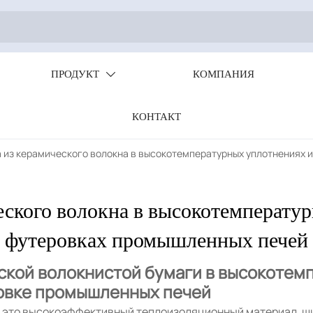
ПРОДУКТ
КОМПАНИЯ

КОНТАКТ
 из керамического волокна в высокотемпературных уплотнениях 
еского волокна в высокотемперату
футеровках промышленных печей
кой волокнистой бумаги в высокотем
овке промышленных печей
— это высокоэффективный теплоизоляционный материал, ш