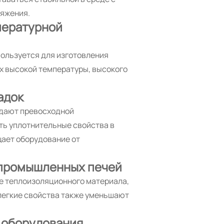
ряжения.
пературной
ользуется для изготовления
х высокой температуры, высокого
адок
адают превосходной
ть уплотнительные свойства в
щает оборудование от
 промышленных печей
е теплоизоляционного материала,
 легкие свойства также уменьшают
 оборудования