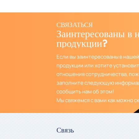
СВЯЗАТЬСЯ
Заинтересованы в 
продукции?
Если вы заинтересованы в наше
продукции или хотите установит
отношения сотрудничества, пож
заполните следующую информац
сообщить нам об этом!
Мы свяжемся с вами как можно с
Связь