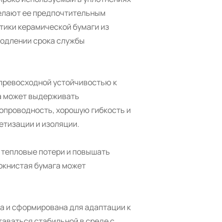
делают ее предпочтительным
тики керамической бумаги из
родлении срока службы
 превосходной устойчивостью к
на может выдерживать
опроводность, хорошую гибкость и
етизации и изоляции.
 тепловые потери и повышать
окнистая бумага может
а и сформирована для адаптации к
таваться стабильной в среде с