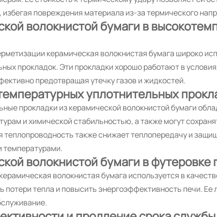
 избегая повреждения материала из-за термического нап
кой волокнистой бумаги в высокотем
ерметизации керамическая волокнистая бумага широко исп
ных прокладок. Эти прокладки хорошо работают в условия
фективно предотвращая утечку газов и жидкостей.
температурных уплотнительных прокл
ные прокладки из керамической волокнистой бумаги обл
урам и химической стабильностью, а также могут сохраня
ая теплопроводность также снижает теплопередачу и защи
 температурами.
кой волокнистой бумаги в футеровке
керамическая волокнистая бумага используется в качеств
 потери тепла и повысить энергоэффективность печи. Ее
бслуживание.
ктивности и продление срока службы