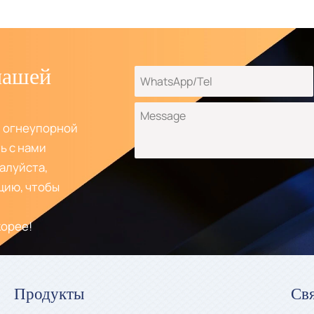
нашей
й огнеупорной
ь с нами
алуйста,
ию, чтобы
корее!
Продукты
Свя